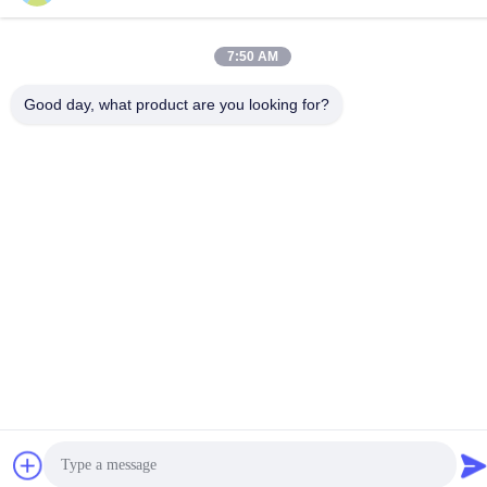
7:50 AM
Good day, what product are you looking for?
हमसे संपर्क करें
गोपनीयता नीति
|
साइटमैप
| चीन अच्छा गुणवत्ता प्रयोगशाला परीक्षण उपकरण
आपूर्तिकर्ता. कॉपीराइट © 2017-2026 SKYLINE INSTRUMENTS
CO.,LTD . सब सभी अधिकार सुरक्षित.