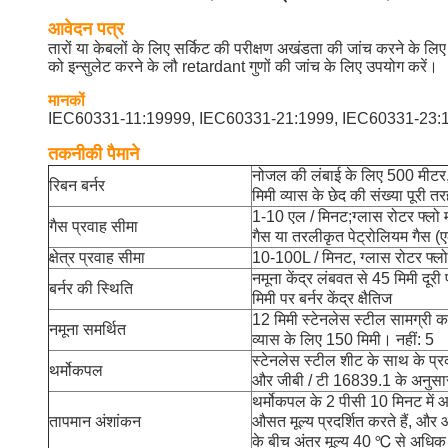
आवेदन पत्र
तारों या केबलों के लिए सर्किट की परीक्षण अखंडता की जांच करने के ल
को इन्सुलेट करने के लौ retardant गुणों की जांच के लिए उपयोग करें।
मानकों
IEC60331-11:19999, IEC60331-21:1999, IEC60331-23:1
तकनीकी पैमाने
नोजल की लंबाई के लिए 500 मीटर
रिबन बर्नर
मिमी व्यास के छेद की संख्या पूरी तर
1-10 एल / मिनट;ग्लास रोटर फ्लो मी
गैस प्रवाह सीमा
गैस या तरलीकृत पेट्रोलियम गैस 
क्षेत्र प्रवाह सीमा
10-100L / मिनट, ग्लास रोटर फ्लो 
नमूना केंद्र लंबवत से 45 मिमी दूर
बर्नर की स्थिति
मिमी पर बर्नर केंद्र क्षैतिज
12 मिमी स्टेनलेस स्टील सामग्री 
नमूना समर्थित
व्यास के लिए 150 मिमी। नहीं: 5
स्टेनलेस स्टील शीट के साथ के प्र
थर्मोकपल
और जीबी / टी 16839.1 के अनुसार
थर्मोकपल के 2 पीसी 10 मिनट मे
तापमान अंशांकन
औसत मूल्य प्रदर्शित करते हैं, और 
के बीच अंतर मूल्य 40 ℃ से अधिक 