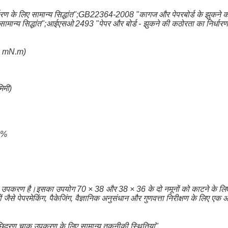
धारण के लिए सामान्य सिद्धांत";GB22364-2008 "कागज और पेपरबोर्ड के झुकने क
सामान्य सिद्धांत";आईएसओ 2493 "पेपर और बोर्ड - झुकने की कठोरता का निर्धार
0) mN.m)
िमी)
85%
ा उपकरण है।इसका उपयोग 70 × 38 और 38 × 36 के दो नमूनों को काटने के लि
ों जैसे पेपरमेकिंग, पैकेजिंग, वैज्ञानिक अनुसंधान और गुणवत्ता निरीक्षण के लिए 
ष छिद्रण चाकू उपकरण के लिए सामान्य तकनीकी स्थितियां"