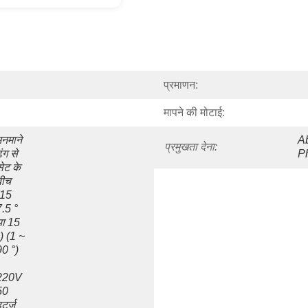
प्रमाणन:
मापने की मोटाई:
नमाने 
A
प्रमुखता देना:
ंग से 
P
ेट के 
ीच 
15 
.5 ° 
ा 15 
) (1 ~ 
90 °)
220V 
0 
र्ट्ज