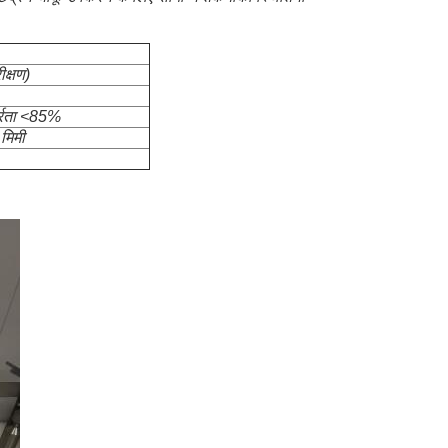
क्षण)
द्रता <85%
मिमी