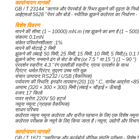
कार्यान्वयन मानकों
GB / T 23144 "कागज और पेपरबोर्ड के स्थिर झुकने की दृढ़ता के निर्
आईएसओ 5628 "पेपर और बोर्ड - स्थैतिक झुकने कठोरता का निर्धारण - 
विशेष विवरण
मापने की सीमा: (1 ~ 10000) mN.m (तह झुकने का क्षण है (1 ~ 50
संकल्प: 0.1mN
संकेत परिवर्तनशीलता: :1%
मापने की मोटाई: 2 मिमी
झुकने की लंबाई: 50 मिमी, 25 मिमी, 15 मिमी, 10 मिमी, 5 मिमी;(± 0.1 म
झुकने कोण: मनमाने ढंग से सेट के बीच (or 7.5 ° या 15 °) (1 ~ 90 °)
प्रदर्शन स्क्रीन: 4.3 "रंग एलसीडी स्क्रीन; ग्राफ प्रदर्शन के साथ
प्रिंटर: थर्मल प्रिंटर, मुद्रण उच्च गति मूक
संचार उत्पादन: RS232 / USB (वैकल्पिक)
पर्यावरण की स्थिति: इनडोर तापमान (20) 10) ° C, सापेक्ष आर्द्रता <
आयाम: (320 × 300 × 300) मिमी (लंबाई × चौड़ाई × ऊँचाई)
वजन: 17 किलो
पावर स्रोत: 220V 50 हर्ट्ज
नमूना नमूना: (ग्राहक वैकल्पिक)
साधन परिचय
कठोरता नमूना नमूना कठोरता और क्रीज पहचान के लिए एक विशेष नमून
कठोरता परीक्षक के नमूने के लिए किया जाता है।नमूना, उद्योगों और विभाग
कार्यान्वयन मानकों
GB / T 1671 "प्लास्टिक और कार्डबोर्ड भौतिक संपत्ति परीक्षण - विशे