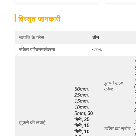
विस्तृत जानकारी
उत्पत्ति के प्लेस:
चीन
संकेत परिवर्तनशीलता:
≤1%
म
ढ
स
ब
झुकने वाला 
(
50mm, 
कोण:
7
25mm, 
य
15mm, 
°
10mm, 
5mm;
50 
मिमी, 25 
झुकने की लंबाई:
मिमी, 15 
शक्ति का स्रोत:
5
मिमी, 10 
ह