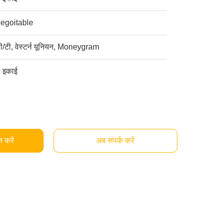
egoitable
ी/टी, वेस्टर्न यूनियन, Moneygram
 इकाई
्त करें
अब संपर्क करें