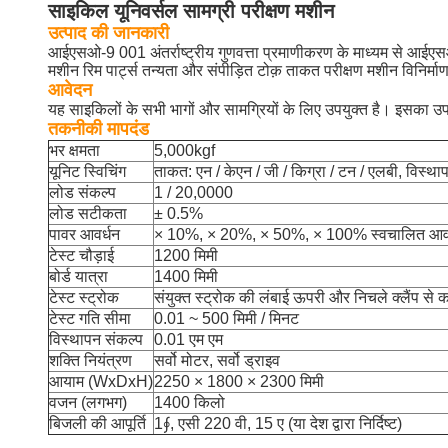
साइकिल यूनिवर्सल सामग्री परीक्षण मशीन
उत्पाद की जानकारी
आईएसओ-9 001 अंतर्राष्ट्रीय गुणवत्ता प्रमाणीकरण के माध्यम से 
मशीन रिम पार्ट्स तन्यता और संपीड़ित टोक़ ताकत परीक्षण मशीन विनि
आवेदन
यह साइकिलों के सभी भागों और सामग्रियों के लिए उपयुक्त है।
इसका उपय
तकनीकी मापदंड
भर क्षमता
5,000kgf
यूनिट स्विचिंग
ताकत: एन / केएन / जी / किग्रा / टन / एलबी, विस्थापन
लोड संकल्प
1 / 20,0000
लोड सटीकता
± 0.5%
पावर आवर्धन
× 10%, × 20%, × 50%, × 100% स्वचालित आवर
टेस्ट चौड़ाई
1200 मिमी
बोर्ड यात्रा
1400 मिमी
टेस्ट स्ट्रोक
संयुक्त स्ट्रोक की लंबाई ऊपरी और निचले क्लैंप से 
टेस्ट गति सीमा
0.01 ~ 500 मिमी / मिनट
विस्थापन संकल्प
0.01 एम एम
शक्ति नियंत्रण
सर्वो मोटर, सर्वो ड्राइव
आयाम (WxDxH)
2250 × 1800 × 2300 मिमी
वजन (लगभग)
1400 किलो
बिजली की आपूर्ति
1∮, एसी 220 वी, 15 ए (या देश द्वारा निर्दिष्ट)