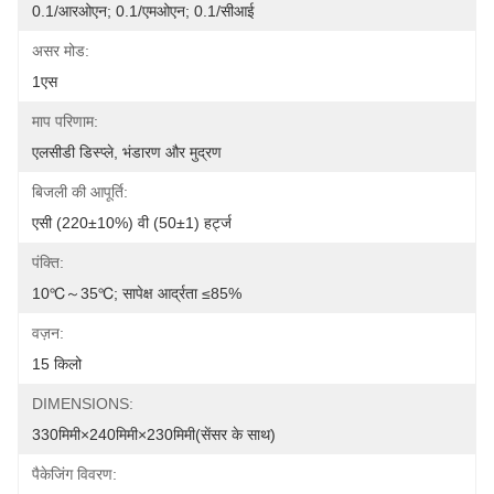
0.1/आरओएन; 0.1/एमओएन; 0.1/सीआई
असर मोड:
1एस
माप परिणाम:
एलसीडी डिस्प्ले, भंडारण और मुद्रण
बिजली की आपूर्ति:
एसी (220±10%) वी (50±1) हर्ट्ज
पंक्ति:
10℃～35℃; सापेक्ष आर्द्रता ≤85%
वज़न:
15 किलो
DIMENSIONS:
330मिमी×240मिमी×230मिमी(सेंसर के साथ)
पैकेजिंग विवरण: