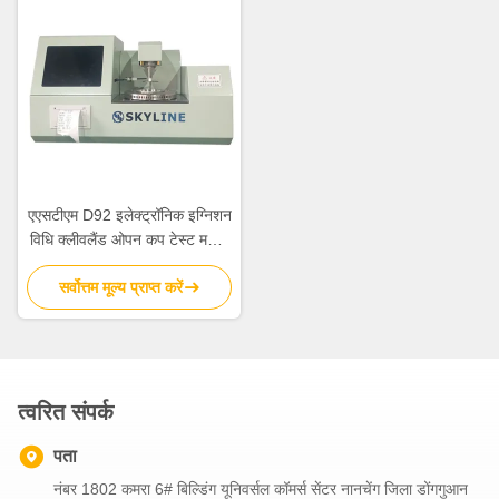
एएसटीएम D92 इलेक्ट्रॉनिक इग्निशन
विधि क्लीवलैंड ओपन कप टेस्ट मशीन
फ्लैश प्वाइंट परीक्षक
सर्वोत्तम मूल्य प्राप्त करें
त्वरित संपर्क
पता
नंबर 1802 कमरा 6# बिल्डिंग यूनिवर्सल कॉमर्स सेंटर नानचेंग जिला डोंगगुआन