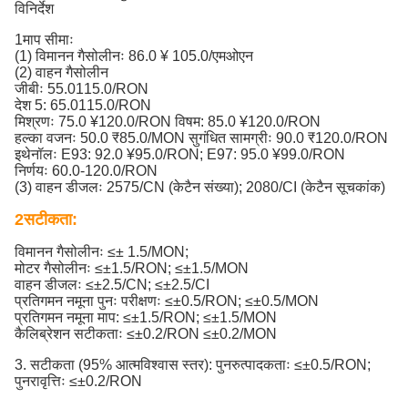
विनिर्देश
1माप सीमाः
(1) विमानन गैसोलीनः 86.0 ¥ 105.0/एमओएन
(2) वाहन गैसोलीन
जीबीः 55.0115.0/RON
देश 5: 65.0115.0/RON
मिश्रणः 75.0 ¥120.0/RON विषम: 85.0 ¥120.0/RON
हल्का वजनः 50.0 ₹85.0/MON सुगंधित सामग्रीः 90.0 ₹120.0/RON
इथेनॉलः E93: 92.0 ¥95.0/RON; E97: 95.0 ¥99.0/RON
निर्णयः 60.0-120.0/RON
(3) वाहन डीजलः 2575/CN (केटैन संख्या); 2080/CI (केटैन सूचकांक)
2सटीकता:
विमानन गैसोलीनः ≤± 1.5/MON;
मोटर गैसोलीनः ≤±1.5/RON; ≤±1.5/MON
वाहन डीजलः ≤±2.5/CN; ≤±2.5/CI
प्रतिगमन नमूना पुनः परीक्षणः ≤±0.5/RON; ≤±0.5/MON
प्रतिगमन नमूना माप: ≤±1.5/RON; ≤±1.5/MON
कैलिब्रेशन सटीकताः ≤±0.2/RON ≤±0.2/MON
3. सटीकता (95% आत्मविश्वास स्तर): पुनरुत्पादकताः ≤±0.5/RON;
पुनरावृत्तिः ≤±0.2/RON