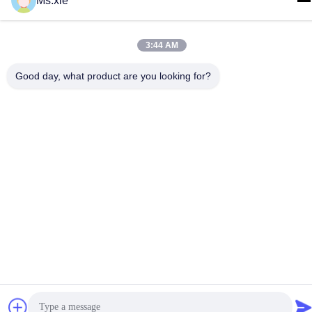
Ms.xie
3:44 AM
Good day, what product are you looking for?
हमसे संपर्क करें
गोपनीयता नीति
|
साइटमैप
| चीन अच्छा गुणवत्ता प्रयोगशाला परीक्षण उपकरण
आपूर्तिकर्ता. कॉपीराइट © 2017-2026 SKYLINE INSTRUMENTS
CO.,LTD . सब सभी अधिकार सुरक्षित.