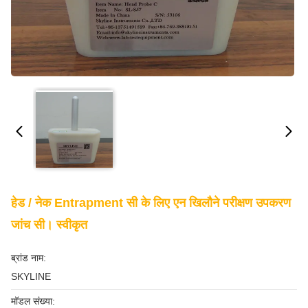
हेड / नेक Entrapment सी के लिए एन खिलौने परीक्षण उपकरण
जांच सी। स्वीकृत
ब्रांड नाम:
SKYLINE
मॉडल संख्या: