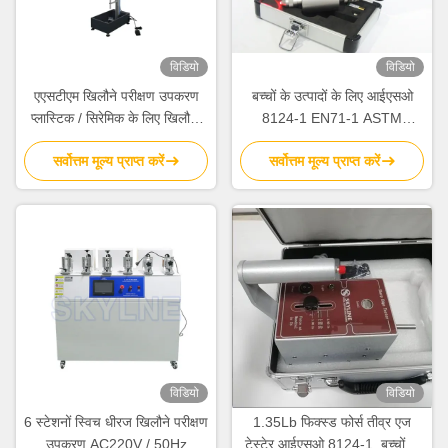
विडियो
विडियो
एएसटीएम खिलौने परीक्षण उपकरण
बच्चों के उत्पादों के लिए आईएसओ
प्लास्टिक / सिरेमिक के लिए खिलौना
8124-1 EN71-1 ASTM
इस्पात गेंद गिरने प्रभाव परीक्षक
स्टेनलेस स्टील के खिलौने तेज बिंदु
सर्वोत्तम मूल्य प्राप्त करें
सर्वोत्तम मूल्य प्राप्त करें
परीक्षक
विडियो
विडियो
6 स्टेशनों स्विच धीरज खिलौने परीक्षण
1.35Lb फिक्स्ड फोर्स तीव्र एज
उपकरण AC220V / 50Hz
टेस्टेर आईएसओ 8124-1, बच्चों के