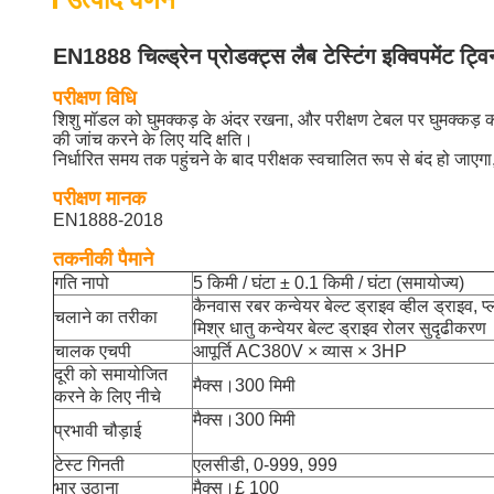
EN1888 चिल्ड्रेन प्रोडक्ट्स लैब टेस्टिंग इक्विपमेंट ट्वि
परीक्षण विधि
शिशु मॉडल को घुमक्कड़ के अंदर रखना, और परीक्षण टेबल पर घुमक्कड़ 
की जांच करने के लिए यदि क्षति।
निर्धारित समय तक पहुंचने के बाद परीक्षक स्वचालित रूप से बंद हो जाए
परीक्षण मानक
EN1888-2018
तकनीकी पैमाने
गति नापो
5 किमी / घंटा ± 0.1 किमी / घंटा (समायोज्य)
कैनवास रबर कन्वेयर बेल्ट ड्राइव व्हील ड्राइव, 
चलाने का तरीका
मिश्र धातु कन्वेयर बेल्ट ड्राइव रोलर सुदृढीकरण
चालक एचपी
आपूर्ति AC380V × व्यास × 3HP
दूरी को समायोजित
मैक्स।300 मिमी
करने के लिए नीचे
मैक्स।300 मिमी
प्रभावी चौड़ाई
टेस्ट गिनती
एलसीडी, 0-999, 999
भार उठाना
मैक्स।£ 100