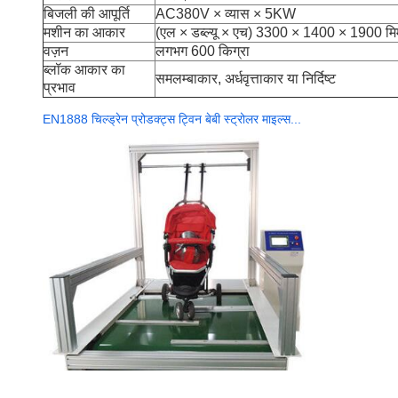
बिजली की आपूर्ति
AC380V × व्यास × 5KW
मशीन का आकार
(एल × डब्ल्यू × एच) 3300 × 1400 × 1900 मि
वज़न
लगभग 600 किग्रा
ब्लॉक आकार का
समलम्बाकार, अर्धवृत्ताकार या निर्दिष्ट
प्रभाव
EN1888 चिल्ड्रेन प्रोडक्ट्स ट्विन बेबी स्ट्रोलर माइल्स...